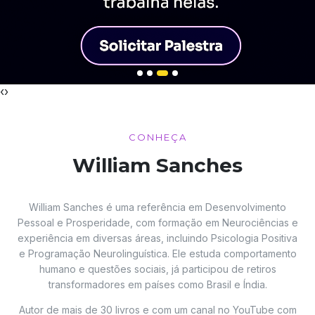
‹
›
CONHEÇA
William Sanches
William Sanches é uma referência em Desenvolvimento
Pessoal e Prosperidade, com formação em Neurociências e
experiência em diversas áreas, incluindo Psicologia Positiva
e Programação Neurolinguística. Ele estuda comportamento
humano e questões sociais, já participou de retiros
transformadores em países como Brasil e Índia.
Autor de mais de 30 livros e com um canal no YouTube com